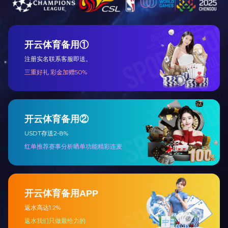
产品分类：
产品中心
公司名称：
U8·电子（中国）官方网站
联系地址：
山东省烟台市开发区
添加时间:
21/01/19
产品详情
产品询盘